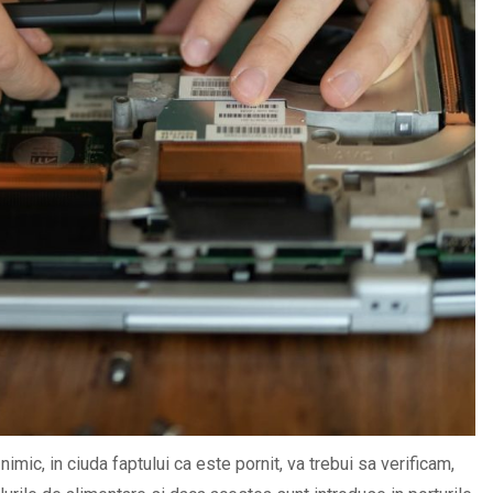
mic, in ciuda faptului ca este pornit, va trebui sa verificam,