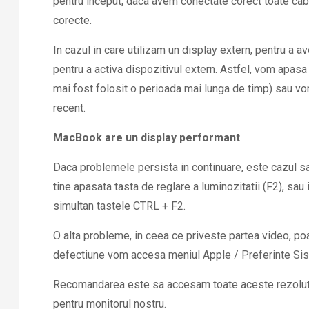
pentru inceput, daca avem conectate corect toate cabl
corecte.
In cazul in care utilizam un display extern, pentru a a
pentru a activa dispozitivul extern. Astfel, vom apasa
mai fost folosit o perioada mai lunga de timp) sau vom 
recent.
MacBook are un display performant
Daca problemele persista in continuare, este cazul sa
tine apasata tasta de reglare a luminozitatii (F2), sau
simultan tastele CTRL + F2.
O alta probleme, in ceea ce priveste partea video, poa
defectiune vom accesa meniul Apple / Preferinte Siste
Recomandarea este sa accesam toate aceste rezolutii,
pentru monitorul nostru.