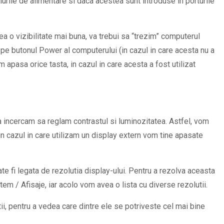
urile de alimentare si daca acestea sunt introduse in porturile
vea o vizibilitate mai buna, va trebui sa “trezim” computerul
 pe butonul Power al computerului (in cazul in care acesta nu a
apasa orice tasta, in cazul in care acesta a fost utilizat
 incercam sa reglam contrastul si luminozitatea. Astfel, vom
 in cazul in care utilizam un display extern vom tine apasate
te fi legata de rezolutia display-ului. Pentru a rezolva aceasta
m / Afisaje, iar acolo vom avea o lista cu diverse rezolutii.
 pentru a vedea care dintre ele se potriveste cel mai bine