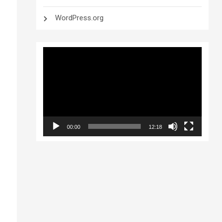
WordPress.org
Player
video
00:00
12:18